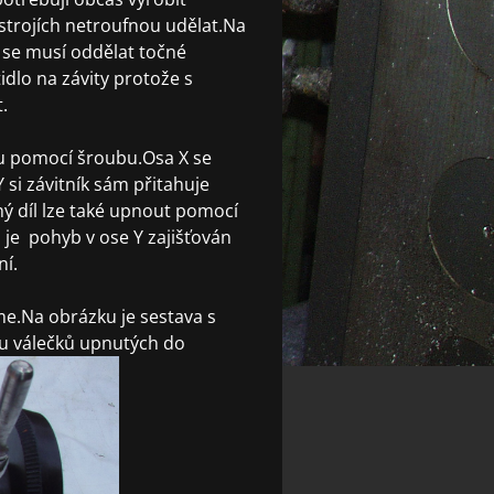
 strojích netroufnou udělat.Na
to se musí oddělat točné
idlo na závity protože s
.
ou pomocí šroubu.Osa X se
 si závitník sám přitahuje
ný díl lze také upnout pomocí
je pohyb v ose Y zajišťován
í.
me.Na obrázku je sestava s
ou válečků upnutých do