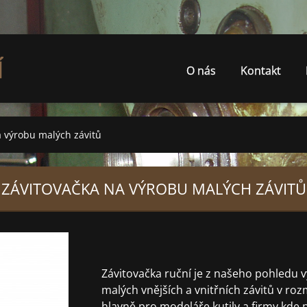
Í
O nás
Kontakt
a výrobu malých závitů
ZÁVITOVAČKA NA VÝROBU MALÝCH ZÁVITŮ
Závitovačka ruční je z našeho pohledu
malých vnějších a vnitřních závitů v ro
hlavně pro modeláře,kutily a firmy kde 