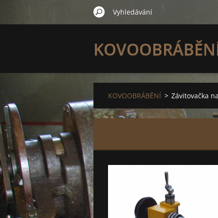
KOVOOBRÁBĚN
KOVOOBRÁBĚNÍ
>
Závitovačka n