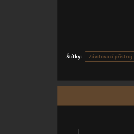
Štítky
:
Závitovací přístroj