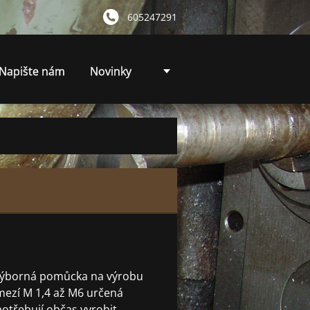
605247291
Napište nám
Novinky
 výborná pomůcka na výrobu
zmezí M 1,4 až M6 určená
potřebují občas vyrobit