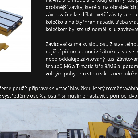
drobnější závity, které si na obráběcích
závitovačce lze dělat i větčí závity ,ale 
kolečko a na čtyřhran nasadit třeba vrat
kolečkem by jste už neměli sílu závitovat
Závitovačka má svislou osu Z staviteln
najíždí přímo pomocí zévitníku a v ose Y
nebo oddaluje závitovaný kus. Závitova
šroubů M6 a T-matic šíře 8/M6 a potom 
volným pohybem stolu v kluzném uložen
žeme použít přípravek s vrtací hlavičkou který rovněž vyábí
e vystředěn v ose X a osu Y si musíme nastavit s pomocí dv