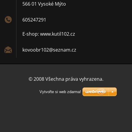
566 01 Vysoké Mýto
605247291
E-shop: www.kutil102.cz
kovoobr1
02@sezna
m.cz
© 2008 Všechna práva vyhrazena.
Vytvořte si web zdarma!