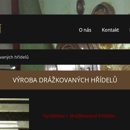
Í
O nás
Kontakt
vaných hřídelů
VÝROBA DRÁŽKOVANÝCH HŘÍDELŮ
Vyrábíme i drážkované hřídele.