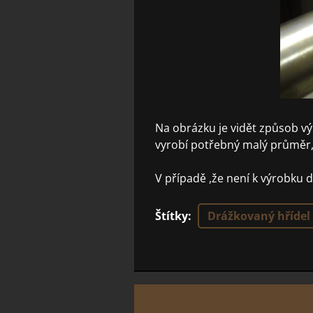
Na obrázku je vidět způsob v
vyrobí potřebný malý průměr,k
V případě ,že není k výrobku
Štítky
:
Drážkovaný hřídel