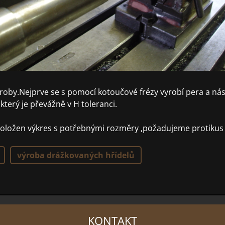
ýroby.Nejprve se s pomocí kotoučové frézy vyrobí pera a n
terý je převážně v H toleranci.
 doložen výkres s potřebnými rozměry ,požadujeme protikus
výroba drážkovaných hřídelů
KONTAKT