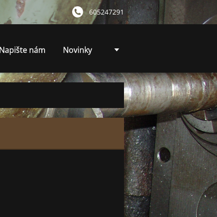
605247291
Napište nám
Novinky