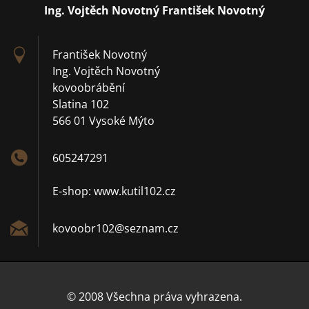
Ing. Vojtěch Novotný František Novotný
František Novotný
Ing. Vojtěch Novotný
kovoobrábění
Slatina 102
566 01 Vysoké Mýto
605247291
E-shop: www.kutil102.cz
kovoobr1
02@sezna
m.cz
© 2008 Všechna práva vyhrazena.