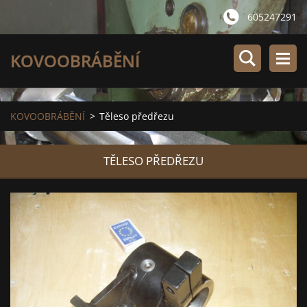
605247291
KOVOOBRÁBĚNÍ
KOVOOBRÁBĚNÍ
>
Těleso předřezu
TĚLESO PŘEDŘEZU